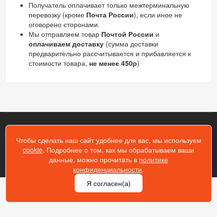
Получатель оплачивает только межтерминальную
перевозку (кроме
Почта России
), если иное не
оговорено сторонами.
Мы отправляем товар
Почтой России
и
оплачиваем доставку
(сумма доставки
предварительно рассчитывается и прибавляется к
стоимости товара,
не менее 450р
)
2026 Gik43.ru © Гидрокомплект - копирование информации
Чтобы сделать наш сайт удобнее для вас, мы используем
запрещено!
cookie
. Подробнее о том, как мы обрабатываем ваши
данные, можно прочитать в
политике
конфиденциальности
.
Я согласен(а)