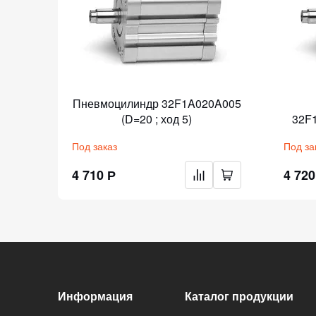
Пневмоцилиндр 32F1A020A005
20 ;
(D=20 ; ход 5)
32F1
Под заказ
Под за
4 710 Р
4 720
Информация
Каталог продукции