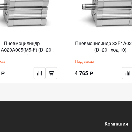
Пневмоцилиндр
Пневмоцилиндр 32F1A02
A020A005(M5-F) (D=20 ;
(D=20 ; ход 10)
ход 5)
каз
Под заказ
 Р
4 765 Р
Компания