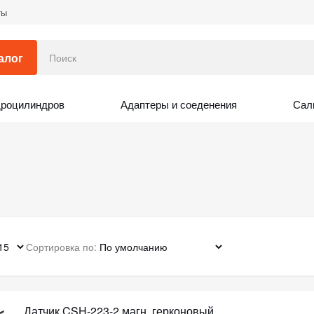
ты
алог
дроцилиндров
Адаптеры и соеденения
Сал
Сортировка по:
Датчик CSH-223-2 магн. герконовый