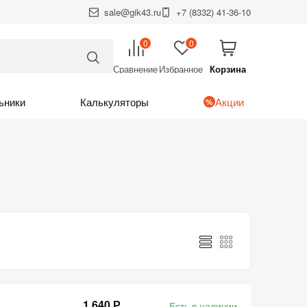
sale@gik43.ru
+7 (8332) 41-36-10
0
0
Сравнение
Избранное
Корзина
Итого:
Корзина
ьники
Калькуляторы
Акции
1 640 Р
Есть в наличии