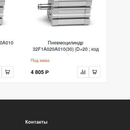
0A010
Пневмоцилиндр
32F1A020A010(30) (D=20 ; ход
32F
10)
Под заказ
Под з
4 805 Р
4 77
Контакты