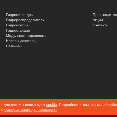
Гидроцилиндры
Производите
Гидрораспределители
Акции
Гидромоторы
Контакты
Гидростанции
Модульная гидравлика
Насосы дозаторы
Сальники
ее для вас, мы используем
cookie
. Подробнее о том, как мы обраб
 в
политике конфиденциальности
.
мации запрещено!