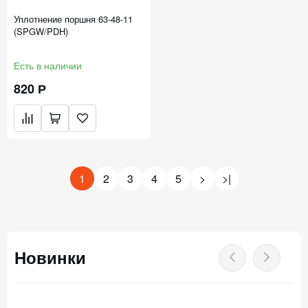
Уплотнение поршня 63-48-11
(SPGW/PDH)
Есть в наличии
820 Р
1
2
3
4
5
>
>|
Новинки