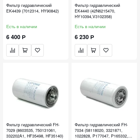
Фильтр гидравлический
Фильтр гидравлический
EK4439 (7012314, HY90842)
EK4440 (42N6215470,
HY10394,V3102358)
Есть в наличии
Есть в наличии
6 400 Р
6 230 Р
Фильтр гидравлический FH-
Фильтр гидравлический FH-
7029 (8603535, 750131061,
7034 (58118020, 3321871,
332202A1, HF35498, HF35140)
1022828, P177047, P165332,