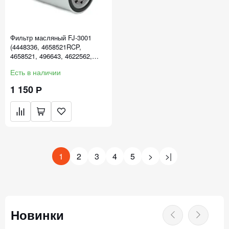
Фильтр масляный FJ-3001
(4448336, 4658521RCP,
4658521, 496643, 4622562,
4484495, 550596, LF9008)
Есть в наличии
1 150 Р
1
2
3
4
5
>
>|
Новинки