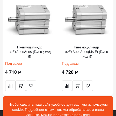
Пневмоцилиндр
Пневмоцилиндр
32F1A020A005 (D=20 ; ход
32F1A020A005(M5-F) (D=20
5)
; ход 5)
Под заказ
Под заказ
4 710 Р
4 720 Р
Чтобы сделать наш сайт удобнее для вас, мы используем
cookie
. Подробнее о том, как мы обрабатываем ваши
данные, можно прочитать в
политике