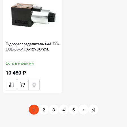
Гидрораспределитель 64A RG-
DCE-05-64GA-12VDC/Z5L
Есть в наличии
10 480 Р
1
2
3
4
5
>
>|