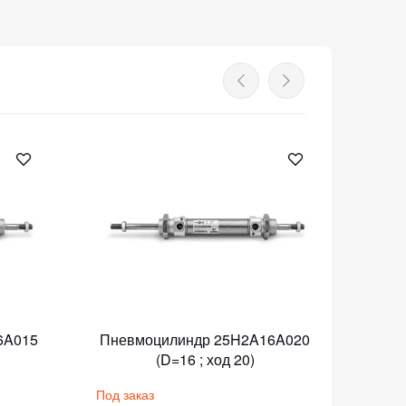
6A015
Пневмоцилиндр 25H2A16A020
Пнев
(D=16 ; ход 20)
Под заказ
Под з