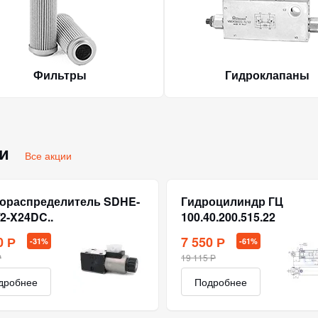
Фильтры
Гидроклапаны
ии
Все акции
ораспределитель SDHE-
Гидроцилиндр ГЦ
/2-X24DC..
100.40.200.515.22
0 Р
7 550 Р
-31%
-61%
Р
19 115 Р
дробнее
Подробнее