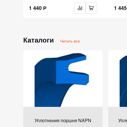
1 440 Р
1 445
Каталоги
Читать все
P310
Уплотнения поршня NAPN
Упл