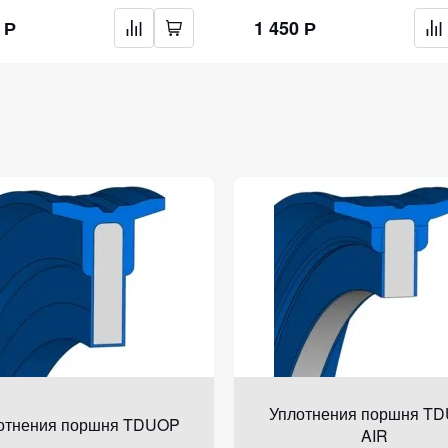
 Р
1 450 Р
Уплотнения поршня T
отнения поршня TDUOP
AIR