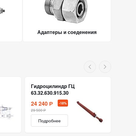
Адаптеры и соеденения
Гидроцилиндр ГЦ
Гидро
63.32.630.915.30
63.32.
24 240 Р
7 626
-18%
29 500 Р
16 745 Р
Подробнее
Под