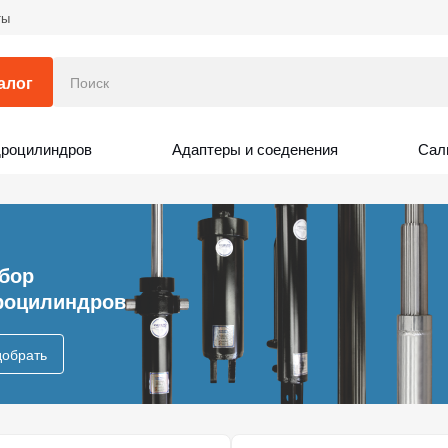
ты
алог
дроцилиндров
Адаптеры и соеденения
Сал
бор
роцилиндров
обрать