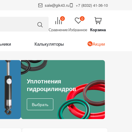
sale@gik43.ru
+7 (8332) 41-36-10
0
0
Сравнение
Избранное
Корзина
Итого:
Корзина
ьники
Калькуляторы
Акции
Уплотнения
гидроцилиндров
Выбрать