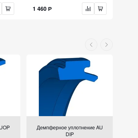
1 460 Р
1 46
DUOP
Демпферное уплотнение AU
Дем
DIP