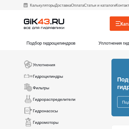
Калькуляторы
Доставка
Оплата
Статьи и каталоги
Контак
Кат
Подбор гидроцилиндров
Уплотнения ги
Уплотнения
Гидроцилиндры
Под
гид
Фильтры
Гидрораспределители
Под
Гидронасосы
Гидромоторы