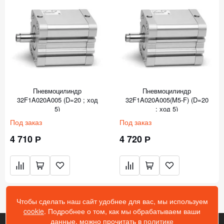
Пневмоцилиндр
Пневмоцилиндр
32F1A020A005 (D=20 ; ход
32F1A020A005(M5-F) (D=20
5)
; ход 5)
Под заказ
Под заказ
4 710 Р
4 720 Р
Чтобы сделать наш сайт удобнее для вас, мы используем
cookie
. Подробнее о том, как мы обрабатываем ваши
данные, можно прочитать в
политике