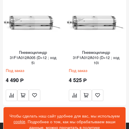
Пневмоцилиндр
Пневмоцилиндр
31F1A012A005 (D=12 ; ход
31F1A012A010 (D=12 ; ход
5)
10)
Под заказ
Под заказ
4 490 Р
4 525 Р
Чтобы сделать наш сайт удобнее для вас, мы используем
cookie
. Подробнее о том, как мы обрабатываем ваши
данные, можно прочитать в
политике