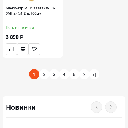
Манометр MFI10008060V (0-
6MPа) G1/2 д.100мм
Есть в наличии
3 890 Р
1
2
3
4
5
>
>|
Новинки