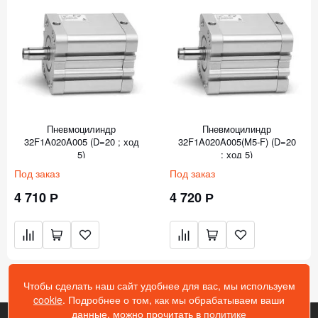
Пневмоцилиндр
Пневмоцилиндр
32F1A020A005 (D=20 ; ход
32F1A020A005(M5-F) (D=20
5)
; ход 5)
Под заказ
Под заказ
4 710 Р
4 720 Р
Чтобы сделать наш сайт удобнее для вас, мы используем
cookie
. Подробнее о том, как мы обрабатываем ваши
данные, можно прочитать в
политике