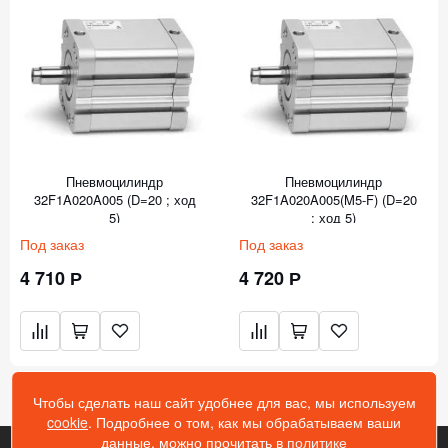
Пневмоцилиндр
Пневмоцилиндр
32F1A020A005 (D=20 ; ход
32F1A020A005(M5-F) (D=20
5)
; ход 5)
Под заказ
Под заказ
4 710 Р
4 720 Р
Чтобы сделать наш сайт удобнее для вас, мы используем
cookie
. Подробнее о том, как мы обрабатываем ваши
данные, можно прочитать в
политике