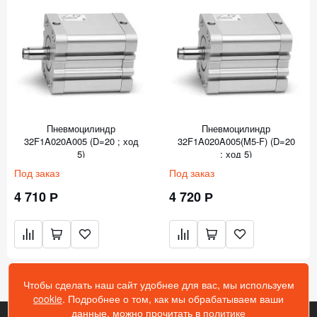
Пневмоцилиндр
Пневмоцилиндр
32F1A020A005 (D=20 ; ход
32F1A020A005(M5-F) (D=20
5)
; ход 5)
Под заказ
Под заказ
4 710 Р
4 720 Р
Чтобы сделать наш сайт удобнее для вас, мы используем
cookie
. Подробнее о том, как мы обрабатываем ваши
данные, можно прочитать в
политике