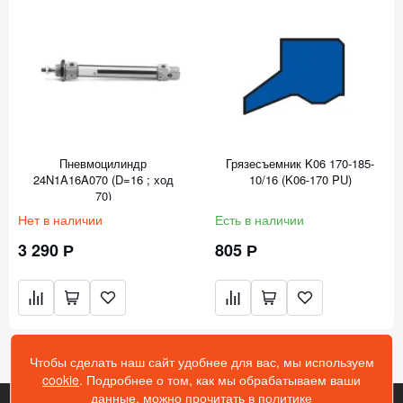
Пневмоцилиндр
Грязесъемник K06 170-185-
24N1A16A070 (D=16 ; ход
10/16 (K06-170 PU)
70)
Нет в наличии
Есть в наличии
3 290 Р
805 Р
Чтобы сделать наш сайт удобнее для вас, мы используем
cookie
. Подробнее о том, как мы обрабатываем ваши
данные, можно прочитать в
политике