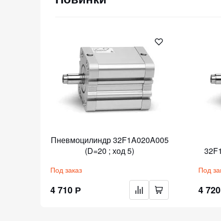
Пневмоцилиндр 32F1A020A005
20 ;
(D=20 ; ход 5)
32F1
Под заказ
Под за
4 710 Р
4 720