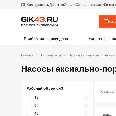
Калькуляторы
Доставка
Оплата
Статьи и каталоги
Контак
Кат
Подбор гидроцилиндров
Уплотнения ги
Главная
Гидронасосы
Насосы аксиально-поршневые
Насосы аксиально-п
Рабочий объем см3
Товаров:
12
1
34
1
40
1