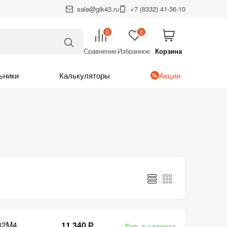
sale@gik43.ru
+7 (8332) 41-36-10
0
0
Сравнение
Избранное
Корзина
Итого:
Корзина
ьники
Калькуляторы
Акции
32M4
11 340 Р
Есть в наличии