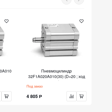
0A010
Пневмоцилиндр
32F1A020A010(30) (D=20 ; ход
32F
10)
Под заказ
Под з
4 805 Р
4 77