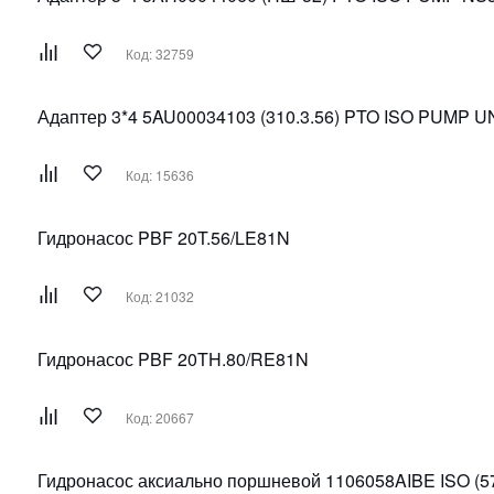
Код: 32759
Адаптер 3*4 5AU00034103 (310.3.56) PTO ISO PUMP U
Код: 15636
Гидронасос PBF 20T.56/LE81N
Код: 21032
Гидронасос PBF 20TH.80/RE81N
Код: 20667
Гидронасос аксиально поршневой 1106058AIBE ISO (5