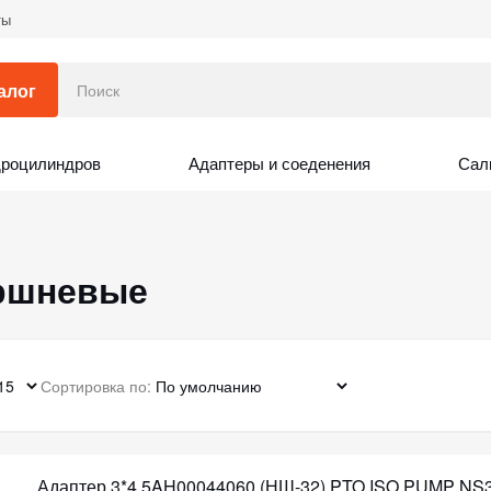
ты
алог
дроцилиндров
Адаптеры и соеденения
Сал
оршневые
Сортировка по:
Адаптер 3*4 5AH00044060 (НШ-32) PTO ISO PUMP NS