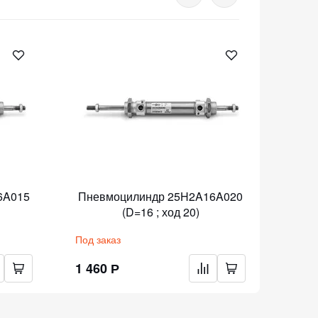
6A015
Пневмоцилиндр 25H2A16A020
Пнев
(D=16 ; ход 20)
Под заказ
Под з
1 460 Р
1 46