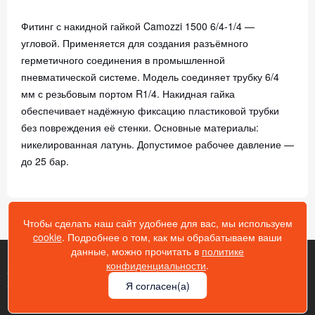
Фитинг с накидной гайкой Camozzi 1500 6/4-1/4 —
угловой. Применяется для создания разъёмного
герметичного соединения в промышленной
пневматической системе. Модель соединяет трубку 6/4
мм с резьбовым портом R1/4. Накидная гайка
обеспечивает надёжную фиксацию пластиковой трубки
без повреждения её стенки. Основные материалы:
никелированная латунь. Допустимое рабочее давление —
до 25 бар.
Чтобы сделать наш сайт удобнее для вас, мы используем
cookie
. Подробнее о том, как мы обрабатываем ваши
данные, можно прочитать в
политике
конфиденциальности
.
2026 Gik43.ru © Гидрокомплект - копирование информации
запрещено!
Я согласен(а)