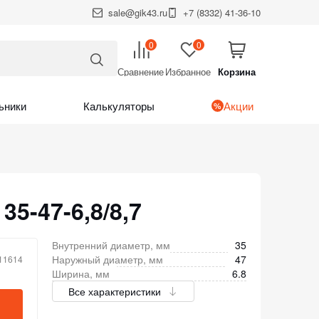
sale@gik43.ru
+7 (8332) 41-36-10
0
0
Сравнение
Избранное
Корзина
Итого:
Корзина
ьники
Калькуляторы
Акции
5-47-6,8/8,7
Внутренний диаметр, мм
35
Наружный диаметр, мм
47
 11614
Ширина, мм
6.8
Все характеристики