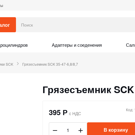
ты
алог
дроцилиндров
Адаптеры и соеденения
Сал
ики SCK
Грязесъемник SCK 35-47-6,8/8,7
Грязесъемник SCK 3
395 Р
Код:
c НДС
В корзину