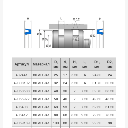
D,
d,
H,
L,
D1,
D2,
Артикул
Материал
мм
мм
мм
мм
мм
мм
432441
80 AU 941
25
17
5.50
6
24.80
24
49308102
80 AU 941
32
24
5.50
6
31.70
30.50
49058588
80 AU 941
40
30
7
7.50
39.70
38.50
49055977
80 AU 941
50
40
7
7.50
49.60
48.50
406408
80 AU 941
63
53
7
7.50
62.60
61.50
406412
80 AU 941
80
68
8.50
9.50
79.60
78.50
49069189
80 AU 941
100
88
8.50
9.50
99.50
98