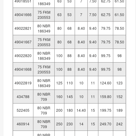
49018551
63
53
7
7.50
62.75
61.50
186349
75 FKM
49041666
63
53
7
7.50
62.75
61.50
230553
80 NBR
49022821
80
68
8.40
9.40
79.75
78.50
186349
75 FKM
49041667
80
68
8.40
9.40
79.75
78.50
230553
80 NBR
49022820
100
88
8.40
9.40
99.75
98
186349
75 FKM
49041668
100
88
8.40
9.40
99.75
98
230553
80 NBR
49022819
125
110
10
11
124.60
123
186349
80 NBR
434788
160
145
10
11
159.80
152
709
80 NBR
522405
200
180
14.40
15
199.75
189
709
80 NBR
460914
250
230
14
15
249.70
242
709
80 NBR