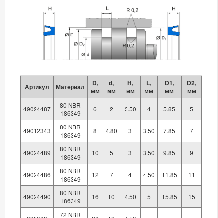
D,
d,
H,
L,
D1,
D2,
Артикул
Материал
мм
мм
мм
мм
мм
мм
80 NBR
49024487
6
2
3.50
4
5.85
5
186349
80 NBR
49012343
8
4.80
3
3.50
7.85
7
186349
80 NBR
49024489
10
5
3
3.50
9.85
9
186349
80 NBR
49024486
12
7
4
4.50
11.85
11
186349
80 NBR
49024490
16
10
4.50
5
15.85
15
186349
72 NBR