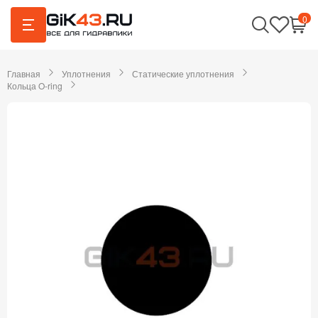
0
Главная
Уплотнения
Статические уплотнения
Кольца O-ring