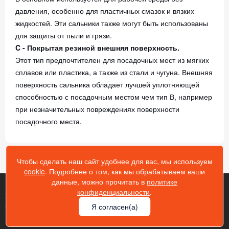
давления, особенно для пластичных смазок и вязких
жидкостей. Эти сальники также могут быть использованы
для защиты от пыли и грязи.
C - Покрытая резиной внешняя поверхность.
Этот тип предпочтителен для посадочных мест из мягких
сплавов или пластика, а также из стали и чугуна. Внешняя
поверхность сальника обладает лучшей уплотняющей
способностью с посадочным местом чем тип В, например
при незначительных повреждениях поверхности
посадочного места.
Чтобы сделать наш сайт удобнее для вас, мы используем
cookie
. Подробнее о том, как мы обрабатываем ваши
данные, можно прочитать в
политике
конфиденциальности
.
2026 Gik43.ru © Гидрокомплект - копирование информации
запрещено!
Я согласен(а)