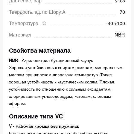
Давление, бар
≤ 0,3
Твердость, ед. по Шору A
70
Температура, °C
-40 +100
Материал
NBR
Свойства материала
NBR
- Акрилонитрил-бутадиеновый каучук
Хорошая устойчивость к спиртам, аминам, минеральным
маслам при широком диапазоне температур. Также
хорошая устойчивость к каустическим солям. Плохая
устойчивость по отношению к сильным оксидантам,
хлорированным углеводородам, кетонам, сложным
эфирам.
Описание типа VC
V - Рабочая кромка без пружины.
В основном используется для рабочей среды без