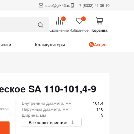
sale@gik43.ru
+7 (8332) 41-36-10
0
0
Сравнение
Избранное
Корзина
Итого:
Корзина
ьники
Калькуляторы
Акции
ское SA 110-101,4-9
Внутренний диаметр, мм
101.4
Наружный диаметр, мм
110
 38696
Ширина, мм
9
Все характеристики