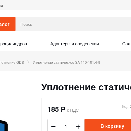
ты
алог
дроцилиндров
Адаптеры и соеденения
Сал
лотнение GDS
Уплотнение статическое SA 110-101,4-9
Уплотнение статиче
185 Р
Код:
c НДС
В корзину